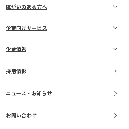
障がいのある方へ
社員紹介 T.K.
企業向けサービス
社員紹介 N.S.
登録型人材紹介サービス
社員紹介 H.T.
企業情報
採用代行サービス
社長挨拶
テレワーク導入支援
採用情報
定着支援
総合コンサルティング
ニュース・お知らせ
お問い合わせ