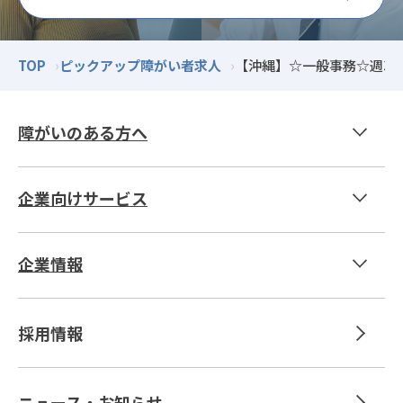
TOP
ピックアップ障がい者求人
【沖縄】☆一般事務☆週30
障がいのある方へ
社員紹介 T.K.
企業向けサービス
社員紹介 N.S.
登録型人材紹介サービス
社員紹介 H.T.
企業情報
採用代行サービス
社長挨拶
テレワーク導入支援
採用情報
定着支援
総合コンサルティング
ニュース・お知らせ